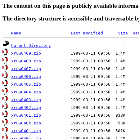
The content on this page is publicly available informa
The directory structure is accessible and traversable b
Name
Last modified
Size
De
Parent Directory
xruw0409.zip
xruw0408.zip
xruw0407.zip
xruw0406.zip
xruw0405.zip
xruw0404.zip
xruw0403.zip
xruw0402.zip
xruw0401.zip
xruw040k.zip
xruw040j.zip
xruw040i.zip