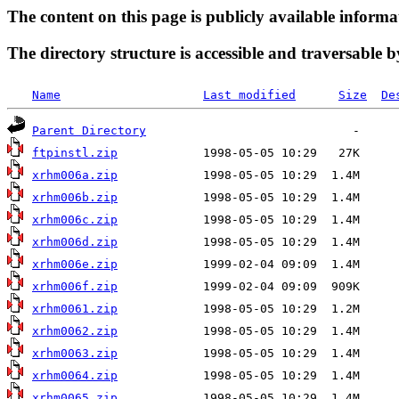
The content on this page is publicly available informa
The directory structure is accessible and traversable b
Name
Last modified
Size
De
Parent Directory
ftpinstl.zip
xrhm006a.zip
xrhm006b.zip
xrhm006c.zip
xrhm006d.zip
xrhm006e.zip
xrhm006f.zip
xrhm0061.zip
xrhm0062.zip
xrhm0063.zip
xrhm0064.zip
xrhm0065.zip