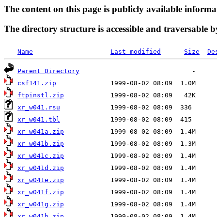
The content on this page is publicly available informa
The directory structure is accessible and traversable b
Name
Last modified
Size
De
Parent Directory
csf141.zip
ftpinstl.zip
xr_w041.rsu
xr_w041.tbl
xr_w041a.zip
xr_w041b.zip
xr_w041c.zip
xr_w041d.zip
xr_w041e.zip
xr_w041f.zip
xr_w041g.zip
xr_w041h.zip