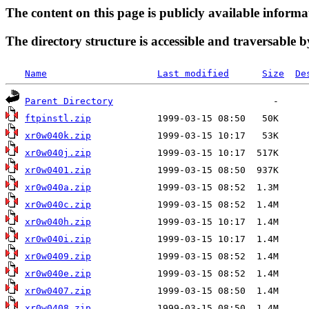
The content on this page is publicly available informa
The directory structure is accessible and traversable b
Name
Last modified
Size
De
Parent Directory
ftpinstl.zip
xr0w040k.zip
xr0w040j.zip
xr0w0401.zip
xr0w040a.zip
xr0w040c.zip
xr0w040h.zip
xr0w040i.zip
xr0w0409.zip
xr0w040e.zip
xr0w0407.zip
xr0w0408.zip