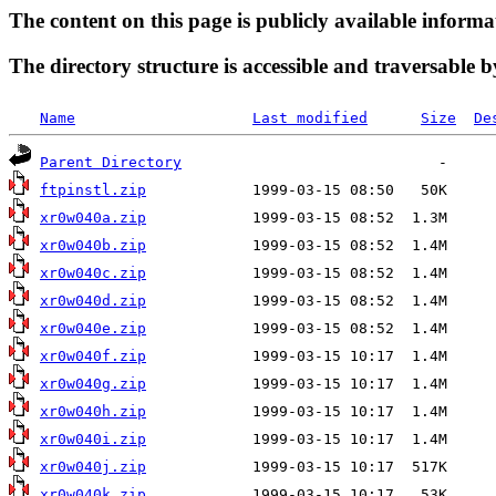
The content on this page is publicly available informa
The directory structure is accessible and traversable b
Name
Last modified
Size
De
Parent Directory
ftpinstl.zip
xr0w040a.zip
xr0w040b.zip
xr0w040c.zip
xr0w040d.zip
xr0w040e.zip
xr0w040f.zip
xr0w040g.zip
xr0w040h.zip
xr0w040i.zip
xr0w040j.zip
xr0w040k.zip