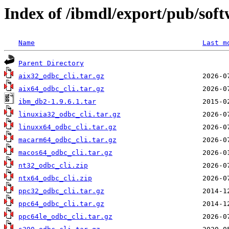
Index of /ibmdl/export/pub/soft
Name
Last m
Parent Directory
aix32_odbc_cli.tar.gz
aix64_odbc_cli.tar.gz
ibm_db2-1.9.6.1.tar
linuxia32_odbc_cli.tar.gz
linuxx64_odbc_cli.tar.gz
macarm64_odbc_cli.tar.gz
macos64_odbc_cli.tar.gz
nt32_odbc_cli.zip
ntx64_odbc_cli.zip
ppc32_odbc_cli.tar.gz
ppc64_odbc_cli.tar.gz
ppc64le_odbc_cli.tar.gz